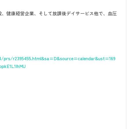
設、健康経営企業、そして放課後デイサービス他で、血圧
r4/prs/r2395455.html&sa=D&source=calendar&ust=169
opkE1L1IhMU