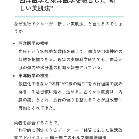
しい美肌法”
なぜ五行ドクターが「新しい美肌法」と言えるのでしょ
うか。
西洋医学の根拠
血圧という客観的な数値を通じて、血流や自律神経の
状態を把握できる。近年の皮膚科学研究でも、血流と
肌の弾力や水分量の相関が報告されている。
東洋医学の根拠
数値化できない“体質”や“気の偏り”を五行理論で読み
解き、生活習慣に落とし込める。古くから皮膚は「内
臓の鏡」とされ、五行の偏りを整えることが肌改善に
有効とされてきた。
両者を融合することで、
「科学的に測定できるデータ」＋「体質に応じた生活改
善アドバイス」＝
唯一無二のセルフ美肌管理法