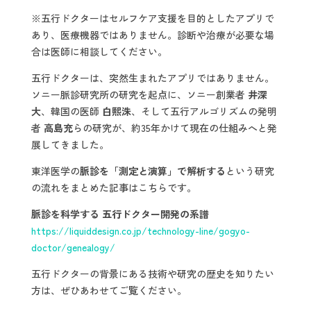
※五行ドクターはセルフケア支援を目的としたアプリで
あり、医療機器ではありません。診断や治療が必要な場
合は医師に相談してください。
五行ドクターは、突然生まれたアプリではありません。
ソニー脈診研究所の研究を起点に、ソニー創業者
井深
大
、韓国の医師
白熙洙
、そして五行アルゴリズムの発明
者
高島充
らの研究が、約35年かけて現在の仕組みへと発
展してきました。
東洋医学の
脈診を「測定と演算」で解析する
という研究
の流れをまとめた記事はこちらです。
脈診を科学する 五行ドクター開発の系譜
https://liquiddesign.co.jp/technology-line/gogyo-
doctor/genealogy/
五行ドクターの背景にある技術や研究の歴史を知りたい
方は、ぜひあわせてご覧ください。