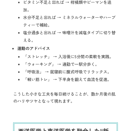
ビタミン不足と出れば → 柑橘類やピーマンを追
加。
水分不足と出れば → ミネラルウォーターやハーブ
ティーで補給。
塩分過多と出れば → 味噌汁を減塩タイプに切り替
える。
運動のアドバイス
「ストレッチ」 → 入浴後に5分間の柔軟を実践。
「ウォーキング」 → 通勤で一駅分歩く。
「呼吸法」 → 就寝前に腹式呼吸でリラックス。
「軽い筋トレ」 → 下半身を鍛えて血流を促進。
こうした小さな工夫を毎日続けることが、数か月後の肌
のハリやツヤとなって現れます。
西洋医学と東洋医学を融合した“新