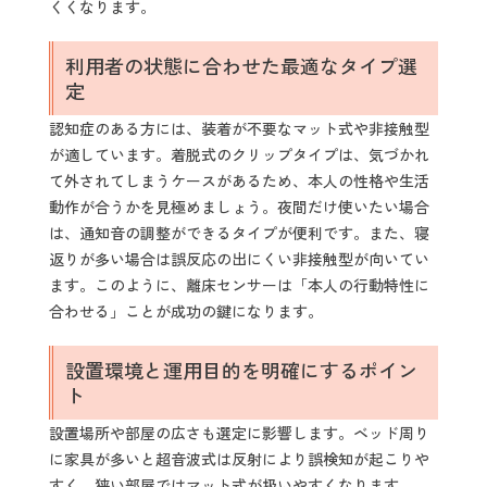
くくなります。
利用者の状態に合わせた最適なタイプ選
定
認知症のある方には、装着が不要なマット式や非接触型
が適しています。着脱式のクリップタイプは、気づかれ
て外されてしまうケースがあるため、本人の性格や生活
動作が合うかを見極めましょう。夜間だけ使いたい場合
は、通知音の調整ができるタイプが便利です。また、寝
返りが多い場合は誤反応の出にくい非接触型が向いてい
ます。このように、離床センサーは「本人の行動特性に
合わせる」ことが成功の鍵になります。
設置環境と運用目的を明確にするポイン
ト
設置場所や部屋の広さも選定に影響します。ベッド周り
に家具が多いと超音波式は反射により誤検知が起こりや
すく、狭い部屋ではマット式が扱いやすくなります。