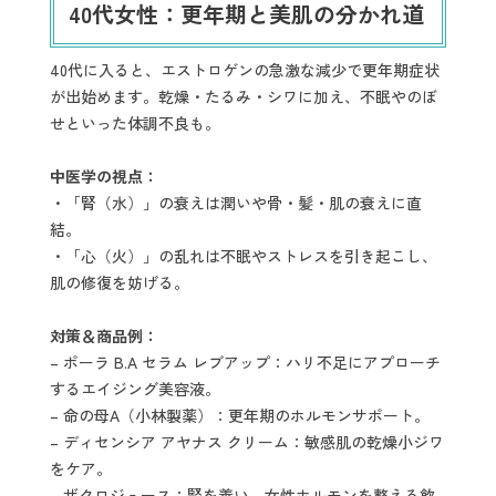
40代女性：更年期と美肌の分かれ道
40代に入ると、エストロゲンの急激な減少で更年期症状
が出始めます。乾燥・たるみ・シワに加え、不眠やのぼ
せといった体調不良も。
中医学の視点：
・「腎（水）」の衰えは潤いや骨・髪・肌の衰えに直
結。
・「心（火）」の乱れは不眠やストレスを引き起こし、
肌の修復を妨げる。
対策＆商品例：
– ポーラ B.A セラム レブアップ：ハリ不足にアプローチ
するエイジング美容液。
– 命の母A（小林製薬）：更年期のホルモンサポート。
– ディセンシア アヤナス クリーム：敏感肌の乾燥小ジワ
をケア。
– ザクロジュース：腎を養い、女性ホルモンを整える飲