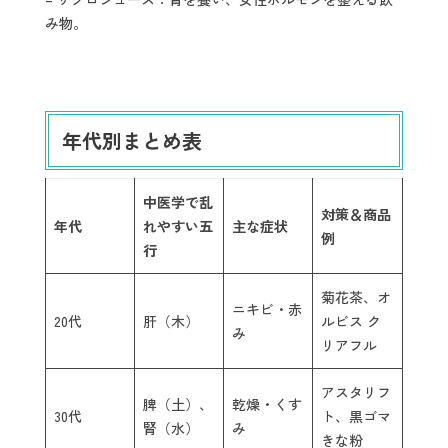
み物。
年代別まとめ表
中医学で乱
対策＆商品
年代
れやすい五
主な症状
例
行
菊花茶、オ
ニキビ・赤
20代
肝（木）
ルビス ク
み
リアフル
アスタリフ
脾（土）、
乾燥・くす
30代
ト、黒ゴマ
腎（水）
み
きな粉