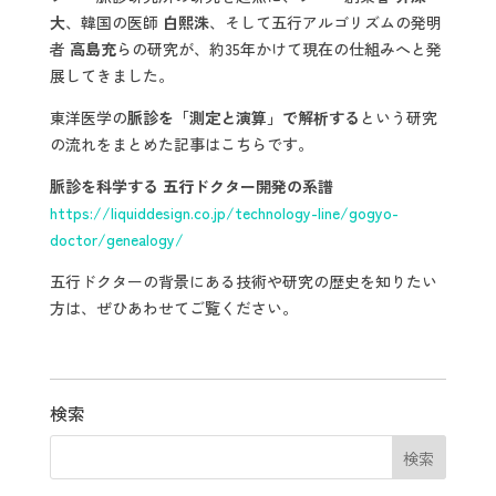
大
、韓国の医師
白熙洙
、そして五行アルゴリズムの発明
者
高島充
らの研究が、約35年かけて現在の仕組みへと発
展してきました。
東洋医学の
脈診を「測定と演算」で解析する
という研究
の流れをまとめた記事はこちらです。
脈診を科学する 五行ドクター開発の系譜
https://liquiddesign.co.jp/technology-line/gogyo-
doctor/genealogy/
五行ドクターの背景にある技術や研究の歴史を知りたい
方は、ぜひあわせてご覧ください。
検索