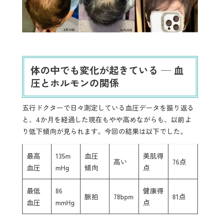
体の中でも変化が起きている ─ 血
圧とホルモンの関係
五行ドクターで日々測定している血圧データを振り返る
と、4か月を経過した現在もやや高めながらも、以前よ
り低下傾向が見られます。今回の結果は以下でした。
最高
135m
血圧
美肌得
高い
76点
血圧
mHg
傾向
点
最低
86
健康得
脈拍
78bpm
81点
血圧
mmHg
点