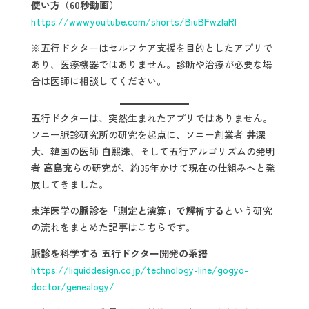
使い方（60秒動画）
https://www.youtube.com/shorts/BiuBFwzIaRI
※五行ドクターはセルフケア支援を目的としたアプリで
あり、医療機器ではありません。診断や治療が必要な場
合は医師に相談してください。
五行ドクターは、突然生まれたアプリではありません。
ソニー脈診研究所の研究を起点に、ソニー創業者
井深
大
、韓国の医師
白熙洙
、そして五行アルゴリズムの発明
者
高島充
らの研究が、約35年かけて現在の仕組みへと発
展してきました。
東洋医学の
脈診を「測定と演算」で解析する
という研究
の流れをまとめた記事はこちらです。
脈診を科学する 五行ドクター開発の系譜
https://liquiddesign.co.jp/technology-line/gogyo-
doctor/genealogy/