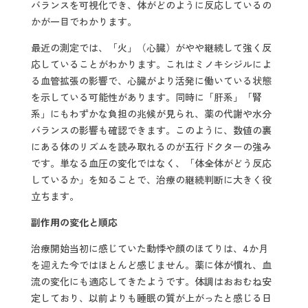
バランスを可視化でき、体がどのように反応しているの
かが一目でわかります。
最近の測定では、「火」（心臓）がやや継続して強く反
応していることがわかります。これはミノキシジルによ
る血管拡張の影響で、心臓がより活発に働いている状態
を示している可能性があります。同時に「肝系」「腎
系」にもわずかな負担の兆候が見られ、薬の代謝や水分
バランスの影響も確認できます。このように、数値の裏
にある体のリズムを読み取れるのが五行ドクターの強み
です。単なる血圧の変化ではなく、「体全体がどう反応
しているか」を知ることで、治療の継続判断に大きく役
立ちます。
副作用の変化と順応
治療開始当初に感じていた動悸や顔のほてりは、4か月
を迎えた今ではほとんど感じません。薬に体が慣れ、血
流の変化にも適応してきたようです。体調はおおむね安
定しており、以前よりも睡眠の質が上がったと感じる日