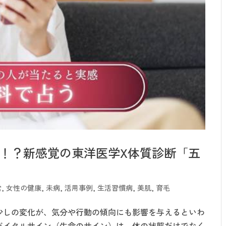
！？新感覚の東洋医学X体質診断「五
営
,
女性の健康
,
未病
,
活用事例
,
生活習慣病
,
美肌
,
育毛
少しの変化が、気分や行動の傾向にも影響を与えるといわ
バイタルサイン（生命のサイン）は、体の状態だけでなく