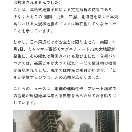
は観測されませんでした
。
これは、高島式地震予知による定期解析の結果であり、
少なくともこの1週間、九州、四国、北海道を除く日本列
島における大規模地震のリスクは顕在化していなかった
ことを示しています。
しかし、日本周辺だけが安全とは限りません。実際、
4
月2日、ミャンマー西部でマグニチュード7.2の大地震が
発生し、その揺れは隣国タイにも及びました
。首都バン
コクでは、高層ビルが大きく揺れ、一部で構造物の損傷
が確認されました。現地では住民の避難が相次ぎ、「ビ
ルが倒壊するのでは」との恐怖が広がりました。
これらのニュースは、
地震の連動性や、プレート境界で
の活動が周辺地域に与える影響
をあらためて浮き彫りに
しています。