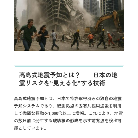
高島式地震予知とは？——日本の地
震リスクを“見える化”する技術
高島式地震予知とは、日本で特許取得済みの
独自の地震
予知システム
であり、観測拠点の固有共振周波数を利用
して微弱な振動を1,000倍以上に増幅。これにより、地震
の数日前に発生する
破壊核の形成を示す前兆波
を検出可
能としています。