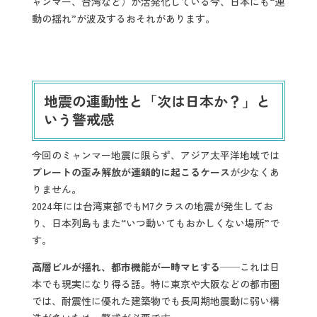
ャンマー、台湾など）が活発化している今、日本にも“連
動の揺れ”が波及するおそれがあります。
地震の連動性と「次は日本か？」と
いう警戒感
今回のミャンマー地震に限らず、アジア太平洋地域では
プレートの歪み解放が連鎖的に起こるケース
が少なくあ
りません。
2024年には台湾東部でもM7クラスの地震が発生してお
り、日本列島もまた“いつ動いてもおかしくない場所”で
す。
高層ビルが揺れ、都市機能が一時マヒする
──これは日
本でも現実になり得る話。特に東京や大阪などの都市圏
では、耐震性に優れた建築物でも長周期地震動に弱い構