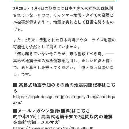
3月28日～4月4日の期間には日本国内での前兆波は観測
されていないものの、
ミャンマー地震・タイでの高層ビ
ル被害が示すように、地震は突如として日常を襲う
もの
です。
また、2月末に予測された日本海溝アウターライズ地震の
可能性も依然として消えていません。
「何も起きていない今こそが、最も警戒すべき時」
──
高島式地震予知の解析情報を活用し、正しい知識と備え
で、命と暮らしを守ってください。「備えあれば憂いな
し」です。
■
高島式地震予知のその他の地震関連記事はこち
ら
https://liquiddesign.co.jp/category/blog/earthqu
ake/
■
メールマガジン登録(無料)はこちら
的中率90％！高島式地震予知で2週間以内の地震
を事前告知 – メルマガ
https://www.mag2.com/m/0001698630