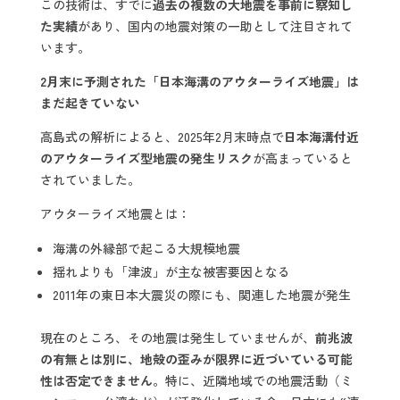
この技術は、すでに
過去の複数の大地震を事前に察知し
た実績
があり、国内の地震対策の一助として注目されて
います。
2
月末に予測された「日本海溝のアウターライズ地震」は
まだ起きていない
高島式の解析によると、2025年2月末時点で
日本海溝付近
のアウターライズ型地震の発生リスク
が高まっていると
されていました。
アウターライズ地震とは：
海溝の外縁部で起こる大規模地震
揺れよりも「津波」が主な被害要因となる
2011年の東日本大震災の際にも、関連した地震が発生
現在のところ、その地震は発生していませんが、
前兆波
の有無とは別に、地殻の歪みが限界に近づいている可能
性は否定できません
。特に、近隣地域での地震活動（ミ