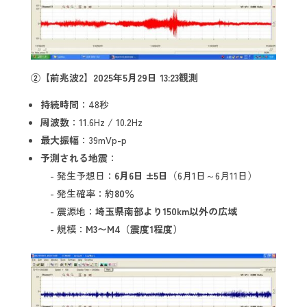
②
【前兆波
2
】
2025
年
5
月
29
日
13:23
観測
持続時間
：48秒
周波数
：11.6Hz / 10.2Hz
最大振幅
：39mVp-p
予測される地震
：
- 発生予想日：
6月6日 ±5日
（6月1日～6月11日）
- 発生確率：約
80％
- 震源地：
埼玉県南部より150km以外の広域
- 規模：
M3〜M4（震度1程度）