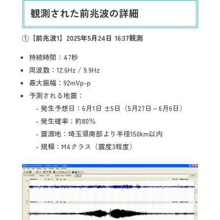
観測された前兆波の詳細
①【前兆波1】2025年5月24日 16:37観測
持続時間：47秒
周波数：12.6Hz / 9.9Hz
最大振幅：92mVp-p
予測される地震：
- 発生予想日：6月1日 ±5日（5月27日～6月6日）
- 発生確率：約80％
- 震源地：埼玉県南部より半径150km以内
- 規模：M4クラス（震度3程度）