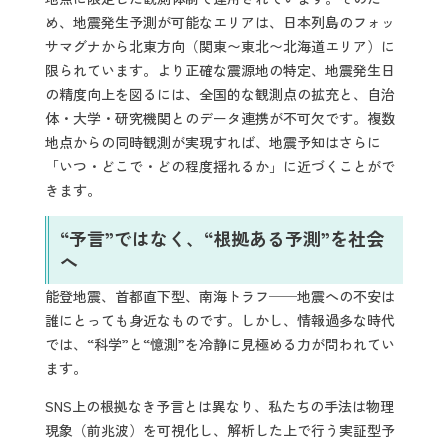
め、地震発生予測が可能なエリアは、日本列島のフォッ
サマグナから北東方向（関東〜東北〜北海道エリア）に
限られています。より正確な震源地の特定、地震発生日
の精度向上を図るには、全国的な観測点の拡充と、自治
体・大学・研究機関とのデータ連携が不可欠です。複数
地点からの同時観測が実現すれば、地震予知はさらに
「いつ・どこで・どの程度揺れるか」に近づくことがで
きます。
“予言”ではなく、“根拠ある予測”を社会
へ
能登地震、首都直下型、南海トラフ──地震への不安は
誰にとっても身近なものです。しかし、情報過多な時代
では、“科学”と“憶測”を冷静に見極める力が問われてい
ます。
SNS上の根拠なき予言とは異なり、私たちの手法は物理
現象（前兆波）を可視化し、解析した上で行う実証型予