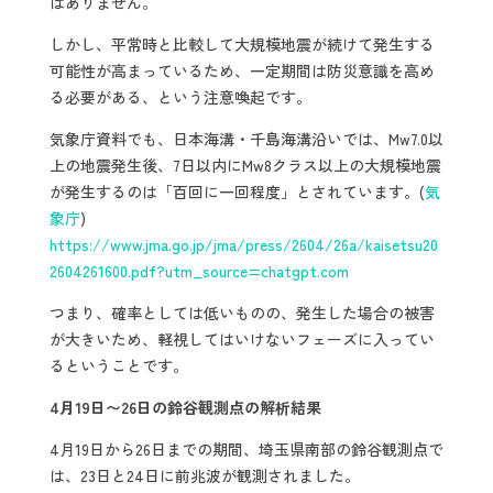
はありません。
しかし、平常時と比較して大規模地震が続けて発生する
可能性が高まっているため、一定期間は防災意識を高め
る必要がある、という注意喚起です。
気象庁資料でも、日本海溝・千島海溝沿いでは、Mw7.0以
上の地震発生後、7日以内にMw8クラス以上の大規模地震
が発生するのは「百回に一回程度」とされています。(
気
象庁
)
https://www.jma.go.jp/jma/press/2604/26a/kaisetsu20
2604261600.pdf?utm_source=chatgpt.com
つまり、確率としては低いものの、発生した場合の被害
が大きいため、軽視してはいけないフェーズに入ってい
るということです。
4月19日〜26日の鈴谷観測点の解析結果
4月19日から26日までの期間、埼玉県南部の鈴谷観測点で
は、23日と24日に前兆波が観測されました。