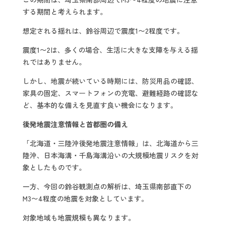
する期間と考えられます。
想定される揺れは、鈴谷周辺で震度1〜2程度です。
震度1〜2は、多くの場合、生活に大きな支障を与える揺
れではありません。
しかし、地震が続いている時期には、防災用品の確認、
家具の固定、スマートフォンの充電、避難経路の確認な
ど、基本的な備えを見直す良い機会になります。
後発地震注意情報と首都圏の備え
「北海道・三陸沖後発地震注意情報」は、北海道から三
陸沖、日本海溝・千島海溝沿いの大規模地震リスクを対
象としたものです。
一方、今回の鈴谷観測点の解析は、埼玉県南部直下の
M3〜4程度の地震を対象としています。
対象地域も地震規模も異なります。