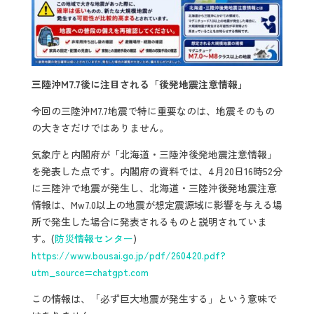
三陸沖M7.7後に注目される「後発地震注意情報」
今回の三陸沖M7.7地震で特に重要なのは、地震そのもの
の大きさだけではありません。
気象庁と内閣府が「北海道・三陸沖後発地震注意情報」
を発表した点です。内閣府の資料では、4月20日16時52分
に三陸沖で地震が発生し、北海道・三陸沖後発地震注意
情報は、Mw7.0以上の地震が想定震源域に影響を与える場
所で発生した場合に発表されるものと説明されていま
す。(
防災情報センター
)
https://www.bousai.go.jp/pdf/260420.pdf?
utm_source=chatgpt.com
この情報は、「必ず巨大地震が発生する」という意味で