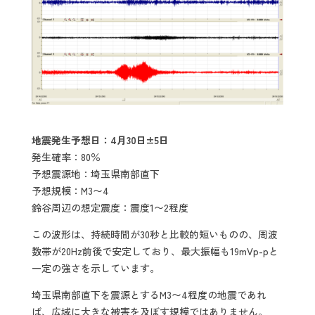
地震発生予想日：4月30日±5日
発生確率：80％
予想震源地：埼玉県南部直下
予想規模：M3〜4
鈴谷周辺の想定震度：震度1〜2程度
この波形は、持続時間が30秒と比較的短いものの、周波
数帯が20Hz前後で安定しており、最大振幅も19mVp-pと
一定の強さを示しています。
埼玉県南部直下を震源とするM3〜4程度の地震であれ
ば、広域に大きな被害を及ぼす規模ではありません。