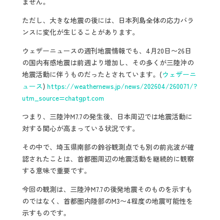
ません。
ただし、大きな地震の後には、日本列島全体の応力バラ
ンスに変化が生じることがあります。
ウェザーニュースの週刊地震情報でも、4月20日〜26日
の国内有感地震は前週より増加し、その多くが三陸沖の
地震活動に伴うものだったとされています。(
ウェザーニ
ュース
)
https://weathernews.jp/news/202604/260071/?
utm_source=chatgpt.com
つまり、三陸沖M7.7の発生後、日本周辺では地震活動に
対する関心が高まっている状況です。
その中で、埼玉県南部の鈴谷観測点でも別の前兆波が確
認されたことは、首都圏周辺の地震活動を継続的に観察
する意味で重要です。
今回の観測は、三陸沖M7.7の後発地震そのものを示すも
のではなく、首都圏内陸部のM3〜4程度の地震可能性を
示すものです。