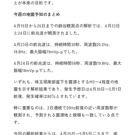
とが本来の目的です。
今週の地震予知のまとめ
4月19日から26日までの鈴谷観測点の解析では、4月23日
と24日に前兆波が観測されました。
4月23日の前兆波は、持続時間30秒、周波数20.2Hz、
18.8Hz、最大振幅19mVp-pでした。
4月24日の前兆波は、持続時間58秒、周波数19.8Hz、最大
振幅18mVp-pでした。
いずれも、埼玉県南部直下を震源とするM3〜4程度の地
震を示す解析結果であり、発生予想日は4月30日〜5月1日
前後、発生確率は80％とされています。
特に重要なのは、2日連続で20Hz前後の近い周波数帯が
観測され、予測される震源地と規模も一致している点で
す。
今回の解析結果からは、4月26日〜5月5日ごろまで、埼