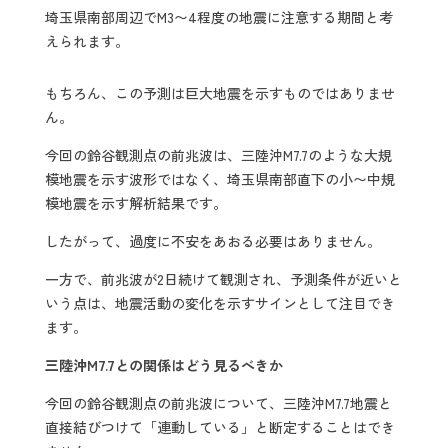
埼玉県南部周辺でM3〜4程度の地震に注意する期間と考
えられます。
もちろん、この予測は巨大地震を示すものではありませ
ん。
今回の鈴谷観測点の前兆波は、三陸沖M7.7のような大規
模地震を示す波形ではなく、埼玉県南部直下の小〜中規
模地震を示す解析結果です。
したがって、過度に不安をあおる必要はありません。
一方で、前兆波が2日続けて観測され、予測条件が近いと
いう点は、地震活動の変化を示すサインとして注目でき
ます。
三陸沖M7.7との関係はどう見るべきか
今回の鈴谷観測点の前兆波について、三陸沖M7.7地震と
直接結びつけて「連動している」と断定することはでき