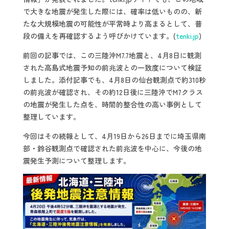
で大きな地震が発生した際には、確率は低いものの、新
たな大規模地震の可能性が平常時より高まるとして、普
段の備えを再確認するよう呼びかけています。(
tenki.jp
)
前回の記事では、この三陸沖M7.7地震と、4月8日に観測
された高島式地震予知の前兆波との一致度について検証
しました。添付記事でも、4月8日の仙台観測点で約310秒
の前兆波が確認され、その約12日後に三陸沖でM7クラス
の地震が発生した点を、時間的整合性の高い事例として
整理しています。
今回はその続報として、4月19日から26日までに埼玉県南
部・鈴谷観測点で確認された前兆波を中心に、今後の地
震発生予測について整理します。