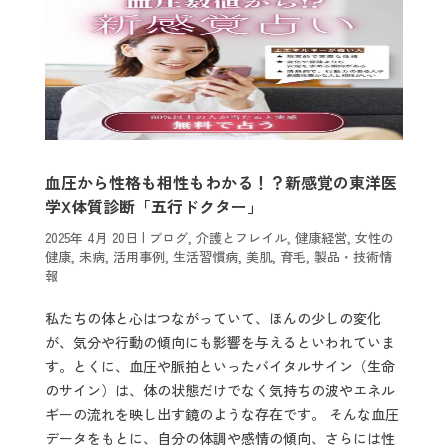
血圧から性格も相性もわかる！？新感覚の東洋医
学X体質診断「五行ドクター」
2025年 4月 20日
|
ブログ
,
介護とフレイル
,
健康経営
,
女性の
健康
,
未病
,
活用事例
,
生活習慣病
,
美肌
,
育毛
,
製品・技術情
報
私たちの体と心はつながっていて、ほんの少しの変化
が、気分や行動の傾向にも影響を与えるといわれていま
す。とくに、血圧や脈拍といったバイタルサイン（生命
のサイン）は、体の状態だけでなく気持ちの波やエネル
ギーの流れを映し出す鏡のような存在です。 そんな血圧
データをもとに、自分の体調や感情の傾向、さらには性